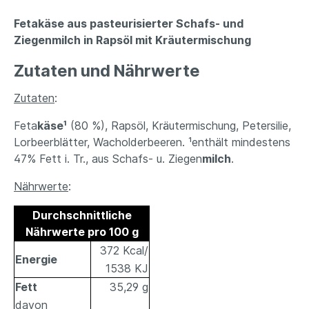
Fetakäse aus pasteurisierter Schafs- und
Ziegenmilch in Rapsöl mit Kräutermischung
Zutaten und Nährwerte
Zutaten
:
Feta
käse¹
(80 %), Rapsöl, Kräutermischung, Petersilie,
Lorbeerblätter, Wacholderbeeren. ¹enthält mindestens
47% Fett i. Tr., aus Schafs- u. Ziegen
milch
.
Nährwerte
:
Durchschnittliche
Nährwerte pro 100 g
372 Kcal/
Energie
1538 KJ
Fett
35,29 g
davon