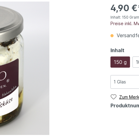
Weißweine
4,90 €
Roséweine
Inhalt:
150 Gra
Sekt
Preise inkl. 
Alkoholfrei genießen
Versandfer
l schmeckt!
Inhalt
150 g
1
Zum Merk
Produktnu