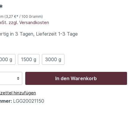
*
mm
(3,27 €* / 100 Gramm)
MwSt. zzgl. Versandkosten
tig in 3 Tagen, Lieferzeit 1-3 Tage
000 g
1500 g
3000 g
In den Warenkorb
zettel hinzufügen
mmer:
LGG20021150