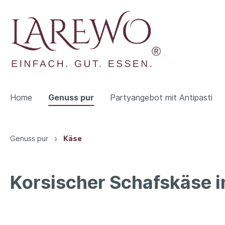
Home
Genuss pur
Partyangebot mit Antipasti
Zur Kategorie Genuss pur
Zur Kategorie Über uns
Genuss pur
Käse
Käse
Presse
Oliven
Korsischer Schafskäse in
Wurst
Süßes &