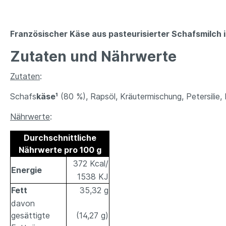
Französischer Käse aus pasteurisierter Schafsmilch 
Zutaten und Nährwerte
Zutaten
:
Schafs
käse¹
(80 %), Rapsöl, Kräutermischung, Petersilie,
Nährwerte
:
Durchschnittliche
Nährwerte pro 100 g
372 Kcal/
Energie
1538 KJ
Fett
35,32 g
davon
gesättigte
(14,27 g)