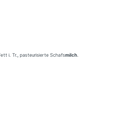
t i. Tr., pasteurisierte Schafs
milch
.