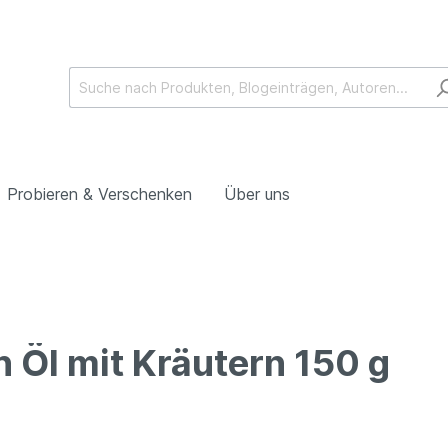
Probieren & Verschenken
Über uns
Peperoni & Co.
 Öl mit Kräutern 150 g
 Feines
Wein & Co.
Rotweine