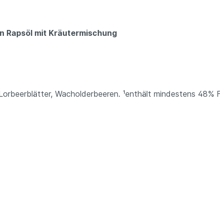
in Rapsöl mit Kräutermischung
 Lorbeerblätter, Wacholderbeeren. ¹enthält mindestens 48% Fet